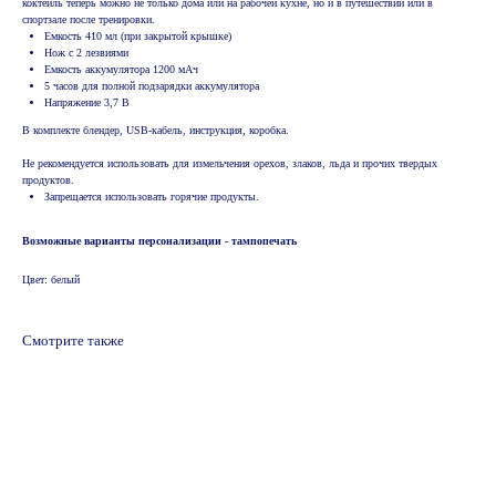
коктейль теперь можно не только дома или на рабочей кухне, но и в путешествии или в
спортзале после тренировки.
Емкость 410 мл (при закрытой крышке)
Нож с 2 лезвиями
Емкость аккумулятора 1200 мАч
5 часов для полной подзарядки аккумулятора
Напряжение 3,7 В
В комплекте блендер, USB-кабель, инструкция, коробка.
Не рекомендуется использовать для измельчения орехов, злаков, льда и прочих твердых
продуктов.
Запрещается использовать горячие продукты.
Возможные варианты персонализации - тампопечать
Цвет: белый
Смотрите также