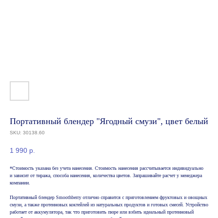
Портативный блендер "Ягодный смузи", цвет белый
SKU:
30138.60
1 990
р.
*Стоимость указана без учета нанесения. Стоимость нанесения рассчитывается индивидуально
и зависит от тиража, способа нанесения, количества цветов. Запрашивайте расчет у менеджера
компании.
Портативный блендер Smoothberry отлично справится с приготовлением фруктовых и овощных
смузи, а также протеиновых коктейлей из натуральных продуктов и готовых смесей. Устройство
работает от аккумулятора, так что приготовить пюре или взбить идеальный протеиновый