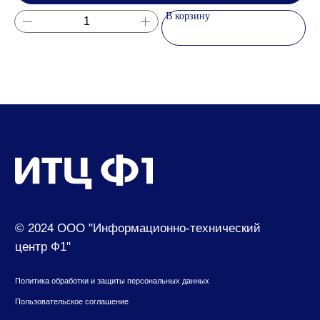
В корзину
Информация
О наc
Новости
Помощь
Контакты
630049, г. Новосибирск, ул. Красный проспект,
д.157/1
650000, г. Кемерово, ул. Мичурина, д.13
8 (800) 500-73-43
suvenir@cf1.ru