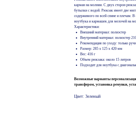
карман на молнии. С двух сторон рюкза
бутылки с водой. Рюкзак имеет две мя
содержимого по всей спине и плечам. 
ноутбука и кармашек для мелочей на м
Характеристики:
Внешний материал: полиэстер
Внутренний материал: полиэстер 21
Рекомендация по уходу: только руч
Размер: 285 х 125 х 420 мм
Вес: 416 г
Объем рюкзака: около 15 литров
Подходит для ноутбука с диагональ
Возможные варианты персонализации 
трансфером, установка ремувки, уст
Цвет: 3еленый