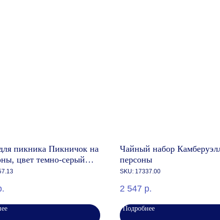
для пикника Пикничок на
Чайный набор Камберуэлл
оны, цвет темно-серый
персоны
ж
57.13
SKU:
17337.00
р.
2 547
р.
нее
Подробнее