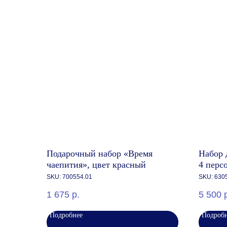
Подарочный набор «Время
Набор 
чаепития», цвет красный
4 перс
мелан
SKU:
700554.01
SKU:
630
1 675
р.
5 500
Подробнее
Подроб