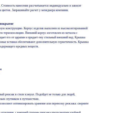
. Стоимость нанесения рассчитывается индивидуально и зависит
ва цветов. Запрашивайте расчет у менеджера компании.
 покрытие
ную конструкцию. Корпус изделия выполнен из высоколегированной
ную термоизоляцию. Внешний корпус изготовлен из металла с
ает его от царапин и придает ему стильный внешний вид. Крышка
оновые вставки обеспечивают дополнительную герметичность. Крышка
 содержащего вредных веществ.
мм
м
ый рюкзак в стиле кэжуал. Подойдет не только для людей,
ьным спутником в путешествии.
озволяют оптимизировать хранение или перевозку рюкзака: сверните
е отделение, с внешней стороны рюкзака предусмотрен удобный