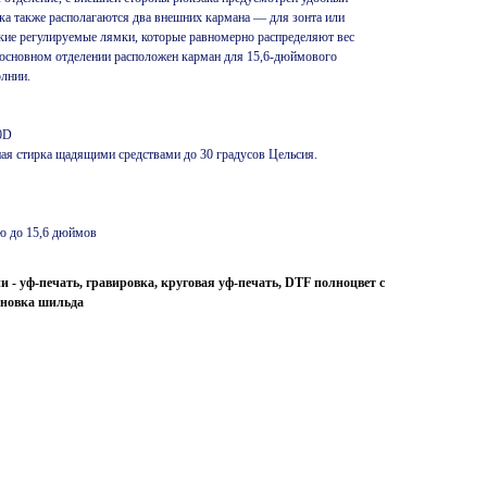
ка также располагаются два внешних кармана — для зонта или
гкие регулируемые лямки, которые равномерно распределяют вес
В основном отделении расположен карман для 15,6-дюймового
олнии.
0D
ная стирка щадящими средствами до 30 градусов Цельсия.
ю до 15,6 дюймов
- уф-печать, гравировка, круговая уф-печать, DTF полноцвет с
ановка шильда