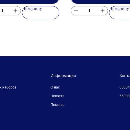
В корзину
В корзину
Информация
Конт
630049
х наборов
О наc
650000
Новости
Помощь