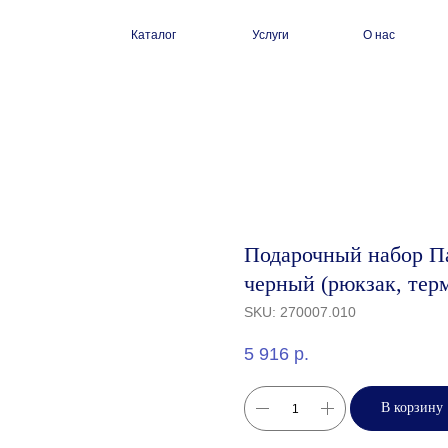
Каталог
Услуги
О нас
Подарочный набор Па
черный (рюкзак, тер
SKU:
270007.010
5 916
р.
В корзину