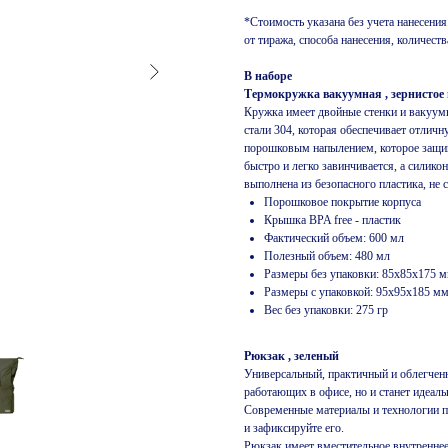
*Стоимость указана без учета нанесения
от тиража, способа нанесения, количест
В наборе
Термокружка вакуумная , зернистое
Кружка имеет двойные стенки и вакуум
стали 304, которая обеспечивает отлич
порошковым напылением, которое защищ
быстро и легко завинчивается, а силик
выполнена из безопасного пластика, не
Порошковое покрытие корпуса
Крышка BPA free - пластик
Фактический объем: 600 мл
Полезный объем: 480 мл
Размеры без упаковки: 85х85х175 
Размеры с упаковкой: 95х95х185 м
Вес без упаковки: 275 гр
Рюкзак , зеленый
Универсальный, практичный и облегченн
работающих в офисе, но и станет идеал
Современные материалы и технологии п
и зафиксируйте его.
Рюкзак имеет вместительное внутренне