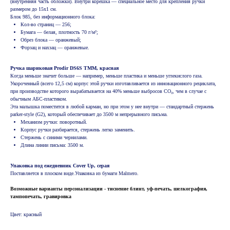
(внутренняя часть обложки). Внутри корешка — специальное место для крепления ручки
размером до 15х1 см.
Блок 985, без информационного блока:
Кол-во страниц — 256;
Бумага — белая, плотность 70 г/м²;
Обрез блока — оранжевый;
Форзац и нахзац — оранжевые.
Ручка шариковая Prodir DS6S TMM, красная
Когда меньше значит больше — например, меньше пластика и меньше углекислого газа.
Укороченный (всего 12,5 см) корпус этой ручки изготавливается из инновационного рециклата,
при производстве которого вырабатывается на 40% меньше выбросов CO₂, чем в случае с
обычным АБС-пластиком.
Эта малышка поместится в любой карман, но при этом у нее внутри — стандартный стержень
parker-style (G2), который обеспечивает до 3500 м непрерывного письма.
Механизм ручки: поворотный.
Корпус ручки разбирается, стержень легко заменить.
Стержень с синими чернилами.
Длина линии письма: 3500 м.
Упаковка под ежедневник Cover Up, серая
Поставляется в плоском виде.Упаковка из бумаги Malmero.
Возможные варианты персонализации - тиснение блинт, уф-печать, шелкография,
тампопечать, гравировка
Цвет: красный