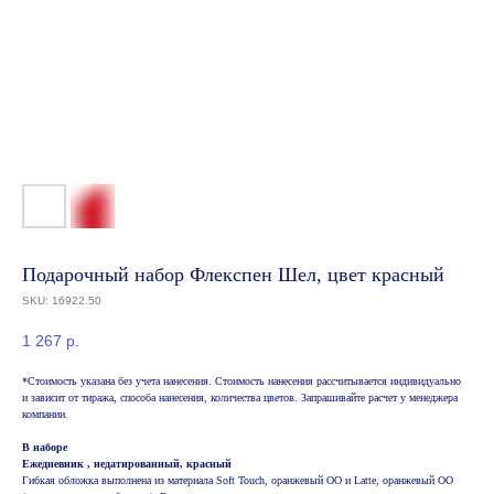
Подарочный набор Флекспен Шел, цвет красный
SKU:
16922.50
1 267
р.
*Стоимость указана без учета нанесения. Стоимость нанесения рассчитывается индивидуально
и зависит от тиража, способа нанесения, количества цветов. Запрашивайте расчет у менеджера
компании.
В наборе
Ежедневник , недатированный, красный
Гибкая обложка выполнена из материала Soft Touch, оранжевый OO и Latte, оранжевый OO