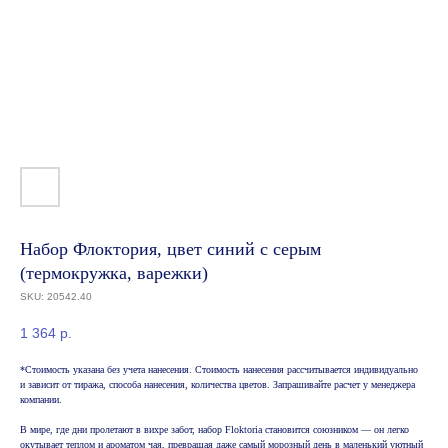
Набор Флоктория, цвет синий с серым
(термокружка, варежки)
SKU:
20542.40
1 364
р.
*Стоимость указана без учета нанесения. Стоимость нанесения рассчитывается индивидуально
и зависит от тиража, способа нанесения, количества цветов. Запрашивайте расчет у менеджера
компании.
В мире, где дни пролетают в вихре забот, набор Floktoria становится союзником — он легко
окутывает теплом и ароматом чая, превращая даже самый морозный день в маленький уютный