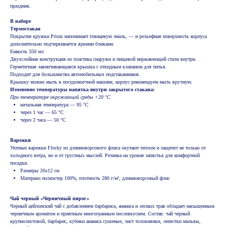
праздник.
В наборе
Термостакан
Покрытие кружки Prism напоминает глянцевую эмаль, — и рельефная поверхность корпуса
дополнительно подчеркивается яркими бликами.
Емкость 350 мл.
Двухслойная конструкция из пластика снаружи и пищевой нержавеющей стали внутри.
Герметичная завинчивающаяся крышка с откидным клапаном для питья.
Подходит для большинства автомобильных подстаканников.
Крышку можно мыть в посудомоечной машине, корпус рекомендуем мыть вручную.
Изменение температуры напитка внутри закрытого стакана:
При температуре окружающей среды +20 °С
начальная температура — 95 °С
через 1 час — 65 °С
через 2 часа — 50 °С
Варежки
Уютные варежки Flocky из длинноворсового флиса окутают теплом и защитят не только от
холодного ветра, но и от грустных мыслей. Резинка на уровне запястья для комфортной
посадки.
Размеры 26х12 см
Материал полиэстер 100%, плотность 280 г/м², длинноворсовый флис
Чай черный «Черничный пирог»
Черный цейлонский чай с добавлением барбариса, ананаса и лесных трав обладает насыщенным
черничным ароматом и приятным многогранным послевкусием. Состав: чай черный
крупнолистовой, барбарис, кубики ананаса сушеные, лист толокнянки, лепестки мальвы,