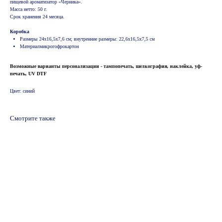
пищевой ароматизатор «Черника».
Масса нетто: 50 г.
Срок хранения 24 месяца.
Коробка
Размеры 24х16,5х7,6 см; внутренние размеры: 22,6х16,5х7,5 см
Материалмикрогофрокартон
Возможные варианты персонализации - тампопечать, шелкография, наклейка, уф-
печать, UV DTF
Цвет: синий
Смотрите также
© 2024 ООО "Информационно-технический