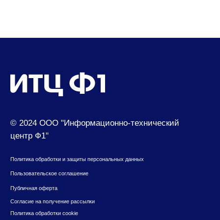
Контакты
630049, г. Новосибирск, ул. Красный проспект,
д.157/1
650000, г. Кемерово, ул. Мичурина, д.13
8 (800) 500-73-43
suvenir@cf1.ru