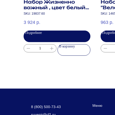
Набор Жизненно
Наб
важный , цвет белый
"Ве
(термобутылка, плед,
набо
SKU:
19837.60
SKU:
146
аккумулятор)
желт
3 924
р.
963
р.
Подробнее
Подроб
В корзину
Меню
8 (800) 500-73-43
suvenir@cf1.ru