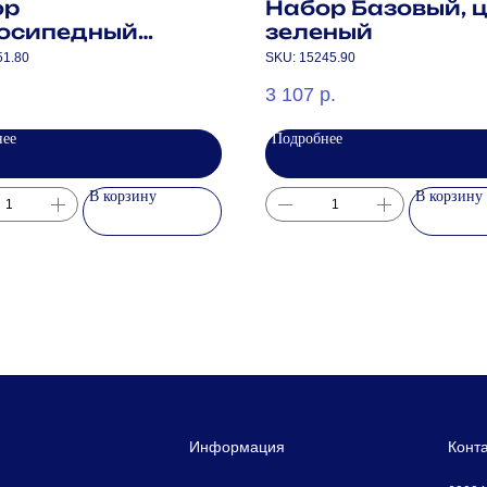
ор
Набор Базовый, 
лосипедный
зеленый
р", малый,
51.80
SKU:
15245.90
ый неон
3 107
р.
нее
Подробнее
В корзину
В корзину
Информация
Конт