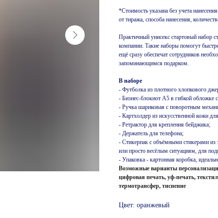
*Стоимость указана без учета нанесения
от тиража, способа нанесения, количест
Практичный унисекс стартовый набор с
компании. Такие наборы помогут быстре
ещё сразу обеспечат сотрудников необ
запоминающимся подарком.
В наборе
- Футболка из плотного хлопкового дже
- Бизнес-блокнот А5 в гибкой обложке с
- Ручка шариковая с поворотным механ
- Картхолдер из искусственной кожи дл
- Ретрактор для крепления бейджика;
- Держатель для телефона;
- Стикерпак с объёмными стикерами из
или просто весёлым ситуациям, для под
- Упаковка - картонная коробка, идеал
Возможные варианты персонализации
цифровая печать, уф-печать, текст
термотрансфер, тиснение
Цвет: оранжевый