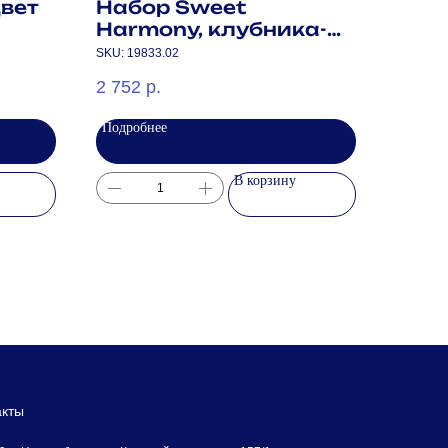
цвет
Набор Sweet
Harmony, клубника-
мята
SKU:
19833.02
2 752
р.
Подробнее
В корзину
акты