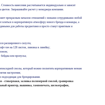
. Стоимость нанесения рассчитывается индивидуально и зависит
ва цветов. Запрашивайте расчет у менеджера компании.
танет прекрасным началом отношений с новыми сотрудниками любой
е влиться в корпоративную атмосферу нового бренда и команды, а
ходимыми для работы предметами и просто станут приятным и
рси расширенного силуэта;
офт-тач на 128 листов, линовка в линейку;
измом;
я бейджа или пропуска;
 эпоксидной смолы, который можно посвятить корпоративным мемам
нятия настроения;
ьно подходящая для брендирования.
 - стикерпаки, заливка полимерной смолой, гравировка
ильный принтер, вышивка, тампопечать, шелкография,