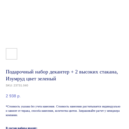
Подарочный набор декантер + 2 высоких стакана,
Изумруд цвет зеленый
SKU:
23731.040
2 938
р.
*Стоимость указана без учета нанесения. Стоимость нанесения рассчитывается индивидуально
и зависит от тиража, способа нанесения, количества цветов. Запрашивайте расчет у менеджера
компании.
В состав набора входят: