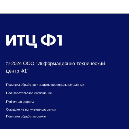
Контакты
630049, г. Новосибирск, ул. Красный проспект,
д.157/1
650000, г. Кемерово, ул. Мичурина, д.13
8 (800) 500-73-43
suvenir@cf1.ru