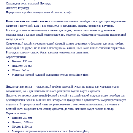
Стакан для воды высокий Изумруд,
Декантер Изумруд
Подарочная коробка универсальная большая, крафт
Классический высокий стакан
в стильном исполнении подойдет для воды, прохладительных
напитков и коктейлей. Как и все предметы из коллекции, стаканы окрашены вручную.
Бокалы для вина и шампанского, стаканы для воды, свечи в стеклянных подсвечниках
представлены в едином дизайнерском решении, поэтому вы обязательно создадите подходящий
набор для себя.
Современный дизайн с геометрической формой удачно сочетается с бокалами для вина любых
коллекций. Он удобен не только в повседневной жизни, но и на больших семейных торжествах.
Благодаря тонкому стеклу, бокал кажется невесомым и стильным.
Характеристики:
Высота: 150 мм
Диаметр: 79 мм
Объем: 540 мл
Материал: натрий-кальций-силикатное стекло (soda-lime glass)
Декантер для вина
— стеклянный графин, который нужен не только как украшение для
подачи вина, но и для наиболее полного раскрытия букета вкуса и аромата.
Декантер отличается лаконичной формой с узкой и высокой чашей и лучше всего подойдет для
декантирования зрелых вин или тех, которые не нуждаются в дополнительном раскрытии вкуса
и аромата. В продолговатой чаше соприкосновение с воздухом незначительно, а сужение в
верхней части сохраняет весь спектр ароматов до того, как вино будет подано к столу.
Характеристики:
Высота: 250 мм
Диаметр: 106 мм
Объем: 1150 мл
Материал: натрий-кальций-силикатное стекло (soda-lime glass)