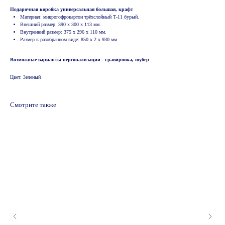
Подарочная коробка универсальная большая, крафт
Материал: микрогофрокартон трёхслойный Т-11 бурый.
Внешний размер: 390 х 300 х 113 мм.
Внутренний размер: 375 х 296 х 110 мм.
Размер в разобранном виде: 850 х 2 х 930 мм
Возможные варианты персонализации - гравировка, шубер
Цвет: 3еленый
Смотрите также
© 2024 ООО "Информационно-технический
центр Ф1"