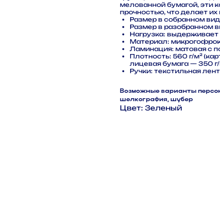
мелованной бумагой, эти 
прочностью, что делает и
Размер в собранном виде
Размер в разобранном ви
Нагрузка: выдерживает д
Материал: микрогофрок
Ламинация: матовая с 
Плотность: 560 г/м² (кар
лицевая бумага — 350 г/
Ручки: текстильная лен
Возможные варианты персона
шелкография, шубер
Цвет: 3еленый