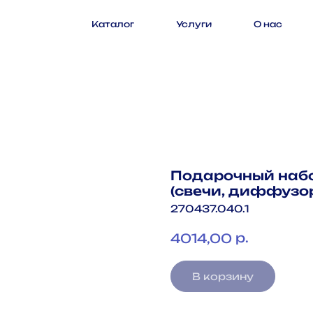
Каталог
Услуги
О нас
Подарочный набо
(свечи, диффузо
270437.040.1
р.
4014,00
В корзину