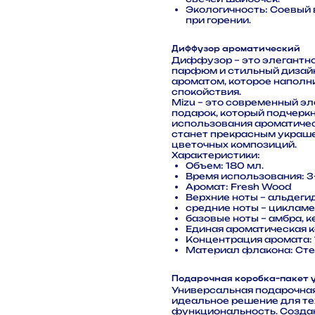
Экологичность: Соевый 
при горении.
Диффузор ароматический
Диффузор – это элегантно
парфюм и стильный дизай
ароматом, которое наполн
спокойствия.
Mizu – это современный э
подарок, который подчерк
использования ароматиче
станет прекрасным украше
цветочных композиций.
Характеристики:
Объем: 180 мл.
Время использования: 3
Аромат: Fresh Wood
Верхние ноты – альдегид
средние ноты – цикламе
базовые ноты – амбра, к
Единая ароматическая к
Концентрация аромата:
Материал флакона: Сте
Подарочная коробка-пакет 
Универсальная подарочная
идеальное решение для тех
функциональность. Созда