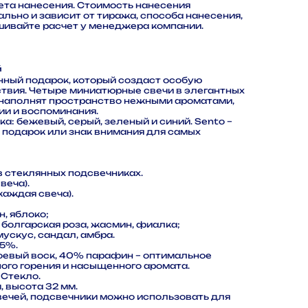
ета нанесения. Стоимость нанесения
льно и зависит от тиража, способа нанесения,
шивайте расчет у менеджера компании.
й
анный подарок, который создаст особую
твия. Четыре миниатюрные свечи в элегантных
 наполнят пространство нежными ароматами,
ии и воспоминания.
а: бежевый, серый, зеленый и синий. Sento –
подарок или знак внимания для самых
в стеклянных подсвечниках.
веча).
каждая свеча).
н, яблоко;
 болгарская роза, жасмин, фиалка;
мускус, сандал, амбра.
 5%.
оевый воск, 40% парафин – оптимальное
ого горения и насыщенного аромата.
 Стекло.
, высота 32 мм.
вечей, подсвечники можно использовать для