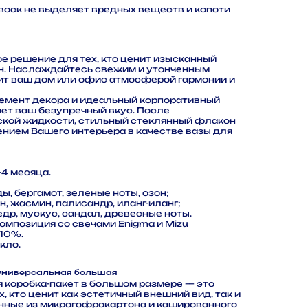
воск не выделяет вредных веществ и копоти
е решение для тех, кто ценит изысканный
н. Наслаждайтесь свежим и утонченным
ит ваш дом или офис атмосферой гармонии и
лемент декора и идеальный корпоративный
нет ваш безупречный вкус. После
ской жидкости, стильный стеклянный флакон
нием Вашего интерьера в качестве вазы для
-4 месяца.
ы, бергамот, зеленые ноты, озон;
н, жасмин, палисандр, иланг-иланг;
едр, мускус, сандал, древесные ноты.
омпозиция со свечами Enigma и Mizu
 10%.
кло.
универсальная большая
 коробка-пакет в большом размере — это
, кто ценит как эстетичный внешний вид, так и
нные из микрогофрокартона и кашированного