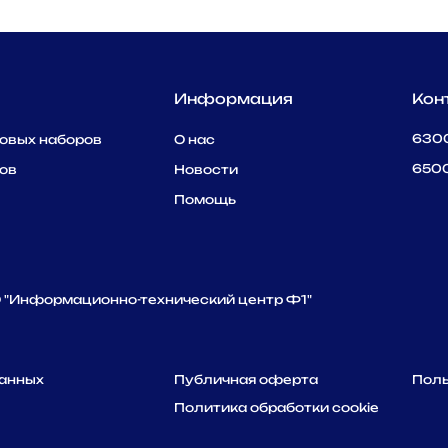
Информация
Кон
6300
товых наборов
О наc
6500
ов
Новости
Помощь
 "Информационно-технический центр Ф1"
данных
Публичная оферта
Поль
Политика обработки cookie