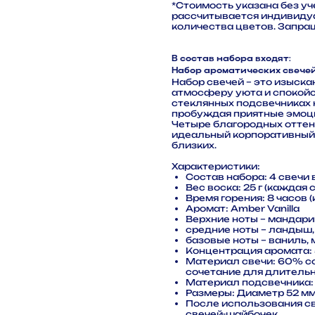
*Стоимость указана без уч
рассчитывается индивидуа
количества цветов. Запра
В состав набора входят:
Набор ароматических свече
Набор свечей – это изыск
атмосферу уюта и спокойс
стеклянных подсвечниках
пробуждая приятные эмоц
Четыре благородных оттенк
идеальный корпоративный 
близких.
Характеристики:
Состав набора: 4 свечи 
Вес воска: 25 г (каждая с
Время горения: 8 часов (
Аромат: Amber Vanilla
Верхние ноты – мандари
средние ноты – ландыш,
базовые ноты – ваниль, 
Концентрация аромата:
Материал свечи: 60% с
сочетание для длительн
Материал подсвечника:
Размеры: Диаметр 52 мм
После использования с
свечей-шайбочек.