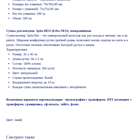
Размеры без упаковки: 70х70х240 мм
Размер с упаковкой: 75х75х245 мм
Вес без упаковки: 280 гр
Объем: 500 мл
Сумка для покупок Эрба НЕО (Erba NEO), неокрашенная
Сумка-шоппер Эрба Нео – это универсальный аксессуар как для похода в магазин, так и на
работу. Широкие комфортные ручки удобной длины позволяют носить изделие на плече и в
руках. Отсутствие застежек обеспечивает быстрый доступ к вещам.
Характеристики:
Размер: 35 х 40 см
Длина ручек: 60 х 3 см
Состав: 100% хлопок
Плотность материала: 260 гр/м2
Цвет: натуральный
Страна происхождения: Китай
Выдерживает нагрузку до 10 кг
Каждая сумка укомплектована пакетиком с абсорбентом
Возможные варианты персонализации - шелкография с трансфером, DTF полноцвет с
трансфером, гравировка, уф-печать, лейбл, флекс
Цвет: синий
Смотрите также