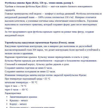
Футболка унисекс Крис (Kris), 150 гр., темно-синяя, размер L
Удобная и стильная футболка Крис (Kris) — маст-хэв вашего базового повседневного
гардероба.
Главные преимущества этой модели — комфорт и свобода движений. Футболка изготовлена из
натуральной дышащей ткани — 100% хлопок плотностью 150 г/м2. Материал отличается
высоким качеством, а усиленные плечевые швы обеспечивают износостойкость. Горловина
выполнена из эластичного трикотажа, который сохраняет форму даже после многократных
стирок.
За счет продуманного кроя футболка идеально садится на разные типы фигур, создавая
аккуратный силуэт.
Термобутылка вакуумная герметичная Фреско (Fresco), синяя
Вакуумная герметичная конструкция, как и наварное дно выполнены из двухслойной
высоколегированной стали 304 марки, что делает конструкцию более прочной и устойчивой к
мелким сколам и царапинам.
Надежная герметичная крышка. Бутылку можно переворачивать и класть в сумку.
Бутылка Фреско идеальна для автомобилистов - подходит в большинство подстаканников.
Стильный и изящный корпус, бутылку удобно держать в руке.
Сохраняет напитки горячими не менее 6 часов.
Сохраняет напитки холодными не менее 12 часов.
Изменение температуры напитка внутри плотно закрытой термобутылки Фреско:
При температуре окружающей среды +25 °С
начальная температура — 95 °С
через 4 часа — 74 °С
через 6 часов — 69 °С
Характеристики:
Завинчивающаяся крышка
Крышка – металл
Корпус – металл
Покрытие корпуса – порошковое напыление