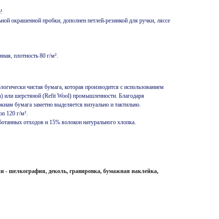
!
ьной окрашенной пробки, дополнен петлей-резинкой для ручки, ляссе
ая, плотность 80 г/м².
ологически чистая бумага, которая производится с использованием
n) или шерстяной (Refit Wool) промышленности. Благодаря
кнам бумага заметно выделяется визуально и тактильно.
on 120 г/м².
ботанных отходов и 15% волокон натурального хлопка.
 - шелкография, деколь, гравировка, бумажная наклейка,