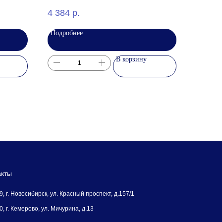
4 384
р.
Подробнее
В корзину
акты
, г. Новосибирск, ул. Красный проспект, д.157/1
, г. Кемерово, ул. Мичурина, д.13