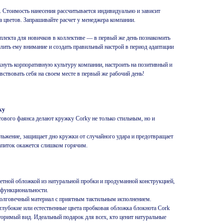
. Стоимость нанесения рассчитывается индивидуально и зависит
ва цветов. Запрашивайте расчет у менеджера компании.
плекта для новичков в коллективе — в первый же день познакомить
елить ему внимание и создать правильный настрой в период адаптации
нуть корпоративную культуру компании, настроить на позитивный и
ствовать себя на своем месте в первый же рабочий день!
ky
тового фаянса делают кружку Corky не только стильным, но и
льжение, защищает дно кружки от случайного удара и предотвращает
 напиток окажется слишком горячим.
етной обложкой из натуральной пробки и продуманной конструкцией,
 функциональности.
олговечный материал с приятным тактильным исполнением.
лубокие или естественные цвета пробковая обложка блокнота Cork
оримый вид. Идеальный подарок для всех, кто ценит натуральные