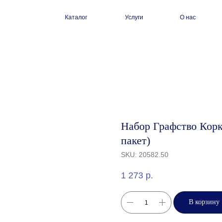
Каталог
Услуги
О нас
Набор Графство Корк
пакет)
SKU:
20582.50
1 273
р.
В корзину