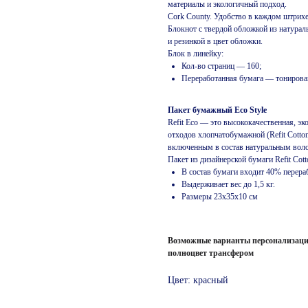
материалы и экологичный подход.
Cork County. Удобство в каждом штрихе
Блокнот с твердой обложкой из натурал
и резинкой в цвет обложки.
Блок в линейку:
Кол-во страниц — 160;
Переработанная бумага — тонированн
Пакет бумажный Eco Style
Refit Eco — это высококачественная, эк
отходов хлопчатобумажной (Refit Cotto
включенным в состав натуральным воло
Пакет из дизайнерской бумаги Refit Cott
В состав бумаги входит 40% перера
Выдерживает вес до 1,5 кг.
Размеры 23х35х10 см
Возможные варианты персонализации
полноцвет трансфером
Цвет: красный