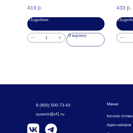
419
р.
433
р.
Подробнее
Подроб
В корзину
Меню
8 (800) 500-73-43
suvenir@cf1.ru
Каталог готовы
Идеи наборов