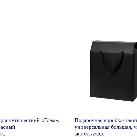
для путешествий «Глэм»,
Подарочная коробка-паке
расный
универсальная большая, ч
471
SKU:
695724.010