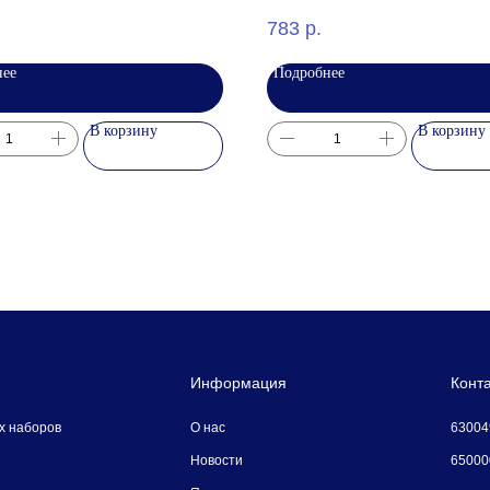
783
р.
нее
Подробнее
В корзину
В корзину
Информация
Конт
630049
х наборов
О наc
650000
Новости