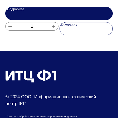
Услуги
Подробнее
Информация
В корзину
О наc
Новости
Помощь
Контакты
630049, г. Новосибирск, ул. Красный проспект,
д.157/1
650000, г. Кемерово, ул. Мичурина, д.13
8 (800) 500-73-43
suvenir@cf1.ru