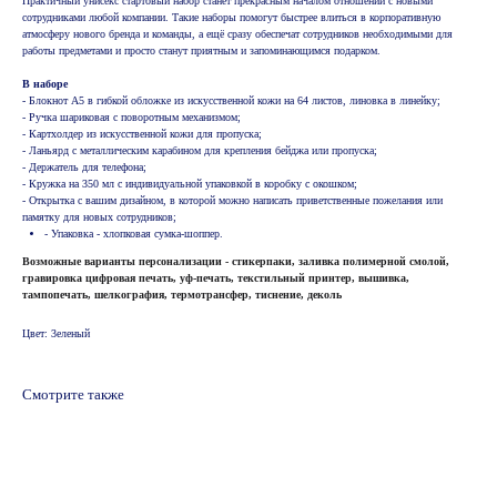
Практичный унисекс стартовый набор станет прекрасным началом отношений с новыми
сотрудниками любой компании. Такие наборы помогут быстрее влиться в корпоративную
атмосферу нового бренда и команды, а ещё сразу обеспечат сотрудников необходимыми для
работы предметами и просто станут приятным и запоминающимся подарком.
В наборе
- Блокнот А5 в гибкой обложке из искусственной кожи на 64 листов, линовка в линейку;
- Ручка шариковая с поворотным механизмом;
- Картхолдер из искусственной кожи для пропуска;
- Ланьярд с металлическим карабином для крепления бейджа или пропуска;
- Держатель для телефона;
- Кружка на 350 мл с индивидуальной упаковкой в коробку с окошком;
- Открытка с вашим дизайном, в которой можно написать приветственные пожелания или
памятку для новых сотрудников;
- Упаковка - хлопковая сумка-шоппер.
Возможные варианты персонализации - стикерпаки, заливка полимерной смолой,
гравировка цифровая печать, уф-печать, текстильный принтер, вышивка,
тампопечать, шелкография, термотрансфер, тиснение, деколь
Цвет: 3еленый
Смотрите также