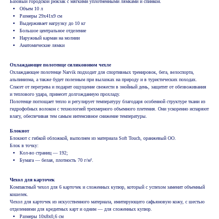
Базовый городской рюкзак с мягкими уплотненными лямками и спинкой.
Объем 10 л
Размеры 29х41х9 см
Выдерживает нагрузку до 10 кг
Большое центральное отделение
Наружный карман на молнии
Анатомические лямки
Охлаждающее полотенце силиконовом чехле
Охлаждающее полотенце Narvik подходит для спортивных тренировок, бега, велоспорта,
альпинизма, а также будет полезным при вылазках на природу и в туристических походах.
Спасет от перегрева и подарит ощущение свежести в знойный день, защитит от обезвоживания
и теплового удара, принесет долгожданную прохладу.
Полотенце поглощает тепло и регулирует температуру благодаря особенной структуре ткани из
гидрофобных волокон с технологией трехмерного объемного плетения. Они ускоренно испаряют
влагу, обеспечивая тем самым интенсивное снижение температуры.
Блокнот
Блокнот с гибкой обложкой, выполнен из материала Soft Touch, оранжевый ОО.
Блок в точку:
Кол-во страниц — 192;
Бумага — белая, плотность 70 г/м².
Чехол для карточек
Компактный чехол для 6 карточек и сложенных купюр, который с успехом заменит объемный
кошелек.
Чехол для карточек из искусственного материала, имитирующего сафьяновую кожу, с шестью
отделениями для кредитных карт и одним — для сложенных купюр.
Размеры 10х8x0,6 см