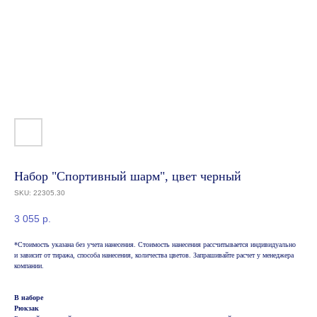
Набор "Спортивный шарм", цвет черный
SKU:
22305.30
3 055
р.
*Стоимость указана без учета нанесения. Стоимость нанесения рассчитывается индивидуально
и зависит от тиража, способа нанесения, количества цветов. Запрашивайте расчет у менеджера
компании.
В наборе
Рюкзак