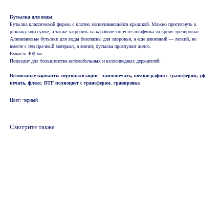
Бутылка для воды
Бутылка классической формы с плотно завинчивающейся крышкой. Можно пристегнуть к
рюкзаку или сумке, а также закрепить на карабине ключ от шкафчика на время тренировки.
Алюминиевые бутылки для воды безопасны для здоровья, а еще алюминий — легкий, но
вместе с тем прочный материал, а значит, бутылка прослужит долго.
Емкость 400 мл.
Подходит для большинства автомобильных и велосипедных держателей.
Возможные варианты персонализации - тампопечать, шелкография с трансфером, уф-
печать, флекс, DTF полноцвет с трансфером, гравировка
Цвет: черный
Смотрите также