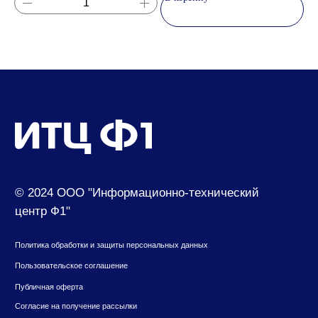
Контакты
630049, г. Новосибирск, ул. Красный проспект,
д.157/1
650000, г. Кемерово, ул. Мичурина, д.13
8 (800) 500-73-43
suvenir@cf1.ru