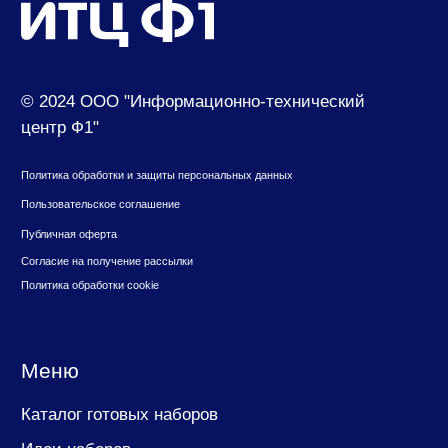
Контакты
630049, г. Новосибирск, ул. Красный проспект,
д.157/1
650000, г. Кемерово, ул. Мичурина, д.13
8 (800) 500-73-43
suvenir@cf1.ru