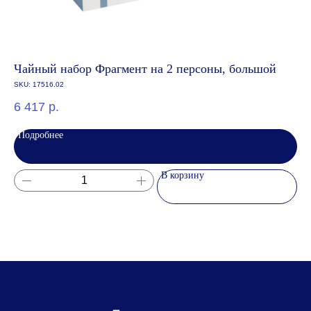
© 2024 ООО "Информационно-технический
центр Ф1"
Политика обработки и защиты персональных данных
Пользовательское соглашение
Чайный набор Фрагмент на 2 персоны, большой
Му
Публичная оферта
цв
SKU:
17516.02
Согласие на получение рассылки
Политика обработки cookie
SK
6 417
р.
3 
Подробнее
Меню
П
Каталог готовых наборов
В корзину
Идеи наборов
Услуги
Информация
О наc
Новости
Помощь