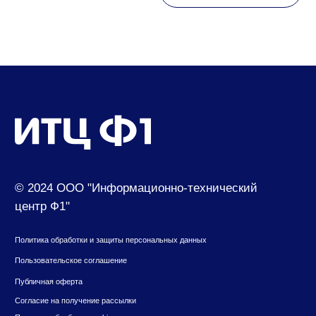
Контакты
630049, г. Новосибирск, ул. Красный проспект,
д.157/1
650000, г. Кемерово, ул. Мичурина, д.13
8 (800) 500-73-43
suvenir@cf1.ru