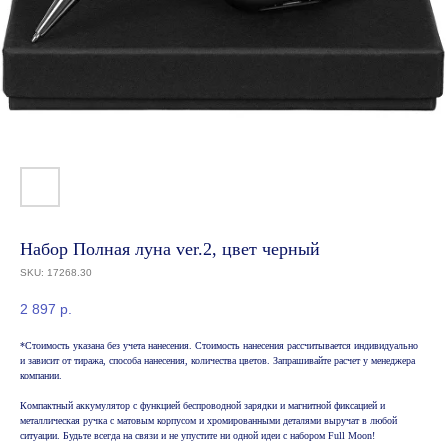
Набор Полная луна ver.2, цвет черный
SKU:
17268.30
2 897
р.
*Стоимость указана без учета нанесения. Стоимость нанесения рассчитывается индивидуально
и зависит от тиража, способа нанесения, количества цветов. Запрашивайте расчет у менеджера
компании.
Компактный аккумулятор с функцией беспроводной зарядки и магнитной фиксацией и
металлическая ручка с матовым корпусом и хромированными деталями выручат в любой
ситуации. Будьте всегда на связи и не упустите ни одной идеи с набором Full Moon!