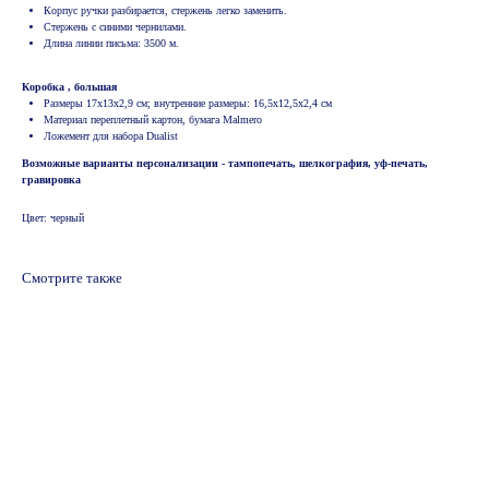
Корпус ручки разбирается, стержень легко заменить.
Стержень с синими чернилами.
Длина линии письма: 3500 м.
Коробка , большая
Размеры 17х13х2,9 см; внутренние размеры: 16,5x12,5x2,4 см
Материал переплетный картон, бумага Malmero
Ложемент для набора Dualist
Возможные варианты персонализации - тампопечать, шелкография, уф-печать,
гравировка
Цвет: черный
Смотрите также
© 2024 ООО "Информационно-технический