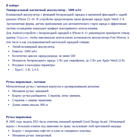
В наборе
Универсальный магнитный аккумулятор , 5000 мАч
Компактный аккумулятор с функцией беспроводной зарядки и магнитной фиксацией к задней
крышке iPhone 12–16. В устройстве предусмотрена также функция заряда Apple Watch 2–8.
Эргономичная форма, датчик приближения для автоматического старта заряда и эффективная
система охлаждения повышают комфорт повседневного использования.
Для Android-устройств с беспроводной зарядкой и iPhone 8–11 рекомендуем приобрести стикер-
адаптер
Magmate
, чтобы максимально использовать возможности аккумулятора Feel Motion, в
том числе и как ультракомпактной настольной зарядной станции.
Литий-полимерный аккумулятор
Емкость: 5000 мАч
Количество циклов заряда-разряда: не менее 500
Мощность беспроводного заряда: 5 Вт для смартфонов, до 3 Вт для Apple Watch (2-8)
Входные и выходные параметры:
– Type-C: 5 B, 2,4 A
Ручка шариковая , матовая
Металлическая ручка с матовым корпусом и хромированными деталями.
Механизм ручки: нажимной.
Корпус ручки разбирается. Стержень легко заменить.
Стержень с синими чернилами.
Длина линии письма: 800 м.
Ручка шариковая
В 2005 году модель DS5 была отмечена японской премией Good Design Award. Обтекаемый
корпус с большим клипом под нанесение по праву заслуживает этой престижной награды.
Корпус с покрытием софт-тач и клип из глянцевого пластика.
Механизм ручки: поворотный.