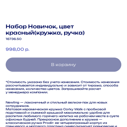
Набор Новичок, цвет
красный(кружка, ручка)
16736.50
998,00
р.
В корзину
*Стоимость указана без учета нанесения. Стоимость нанесения
рассчитывается индивидуально и зависит от тиража, способа
нанесения, количества цветов. Запрашивайте расчет
у менеджера компании.
Newling — лаконичный и стильный велком-пак для новых
сотрудников.
Матовая керамическая кружка Corky Walk с пробковой
подставкой и съемной крышкой максимально удобна для
распития любимого горячего напитка на рабочем месте в суете
офисных будней. Прекрасное дополнение к кружке —
классическая ручка Prodir: ее четырехгранный корпус из
глянцевого и матового пластика символизирует равновесие и