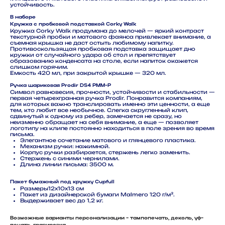
устойчивость.
В наборе
Кружка с пробковой подставкой Corky Walk
Кружка Corky Walk продумана до мелочей — яркий контраст
текстурной пробки и матового фаянса привлекает внимание, а
съемная крышка не даст остыть любимому напитку.
Противоскользящая пробковая подставка защищает дно
кружки от случайного удара об стол и препятствует
образованию конденсата на столе, если напиток окажется
слишком горячим.
Емкость 420 мл, при закрытой крышке — 320 мл.
Ручка шариковая Prodir DS4 PMM-P
Символ равновесия, прочности, устойчивости и стабильности —
первая четырехгранная ручка Prodir. Понравится компаниям,
для которых важно транслировать именно эти ценности, а еще
тем, кто любит все необычное. Слегка скругленный клип,
сдвинутый к одному из ребер, замечается не сразу, но
неизменно обращает на себя внимание, а еще — позволяет
логотипу на клипе постоянно находиться в поле зрения во время
письма.
Элегантное сочетание матового и глянцевого пластика.
© 2024 ООО "Информационно-
Механизм ручки: нажимной.
Корпус ручки разбирается, стержень легко заменить.
технический центр Ф1"
Стержень с синими чернилами.
Длина линии письма: 3500 м.
Политика обработки и защиты персональных данных
Пакет бумажный под кружку Cupfull
Пользовательское соглашение
Размеры12х10х13 см
Публичная оферта
Пакет из дизайнерской бумаги Malmero 120 г/м².
Выдерживает вес до 1,2 кг.
Согласие на получение рассылки
Политика обработки cookie
Возможные варианты персонализации - тампопечать, деколь, уф-