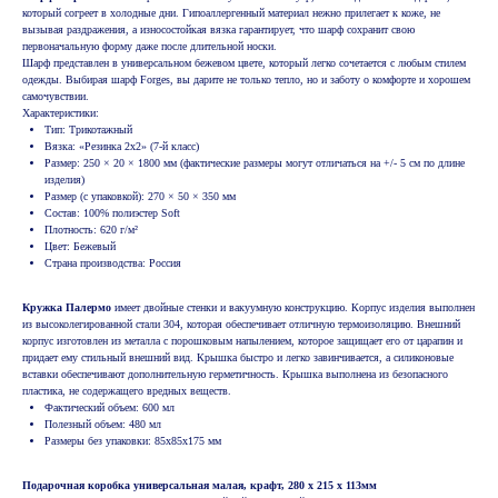
который согреет в холодные дни. Гипоаллергенный материал нежно прилегает к коже, не
вызывая раздражения, а износостойкая вязка гарантирует, что шарф сохранит свою
первоначальную форму даже после длительной носки.
Шарф представлен в универсальном бежевом цвете, который легко сочетается с любым стилем
одежды. Выбирая шарф Forges, вы дарите не только тепло, но и заботу о комфорте и хорошем
самочувствии.
Характеристики:
Тип: Трикотажный
Вязка: «Резинка 2х2» (7-й класс)
Размер: 250 × 20 × 1800 мм (фактические размеры могут отличаться на +/- 5 см по длине
изделия)
Размер (с упаковкой): 270 × 50 × 350 мм
Состав: 100% полиэстер Soft
Плотность: 620 г/м²
Цвет: Бежевый
Страна производства: Россия
Кружка Палермо
имеет двойные стенки и вакуумную конструкцию. Корпус изделия выполнен
из высоколегированной стали 304, которая обеспечивает отличную термоизоляцию. Внешний
корпус изготовлен из металла с порошковым напылением, которое защищает его от царапин и
придает ему стильный внешний вид. Крышка быстро и легко завинчивается, а силиконовые
вставки обеспечивают дополнительную герметичность. Крышка выполнена из безопасного
пластика, не содержащего вредных веществ.
Фактический объем: 600 мл
Полезный объем: 480 мл
Размеры без упаковки: 85х85х175 мм
Подарочная коробка универсальная малая, крафт, 280 х 215 х 113мм