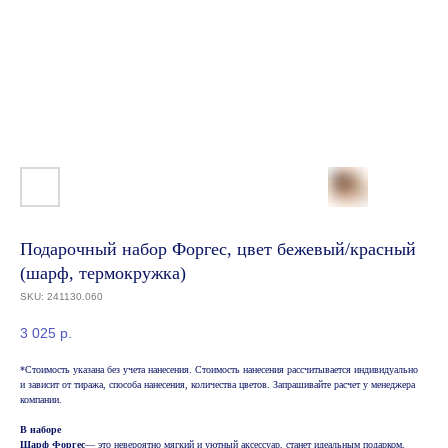
Подарочный набор Форгес, цвет бежевый/красный
(шарф, термокружка)
SKU:
241130.060
3 025
р.
*Стоимость указана без учета нанесения. Стоимость нанесения рассчитывается индивидуально
и зависит от тиража, способа нанесения, количества цветов. Запрашивайте расчет у менеджера
компании.
В наборе
Шарф Форгес
— это невероятно мягкий и уютный аксессуар, станет идеальным подарком,