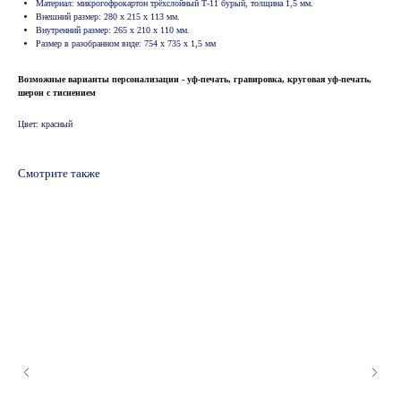
Материал: микрогофрокартон трёхслойный Т-11 бурый, толщина 1,5 мм.
Внешний размер: 280 х 215 х 113 мм.
Внутренний размер: 265 х 210 х 110 мм.
Размер в разобранном виде: 754 х 735 х 1,5 мм
Возможные варианты персонализации - уф-печать, гравировка, круговая уф-печать,
шерон с тиснением
Цвет: красный
Смотрите также
© 2024 ООО "Информационно-технический
центр Ф1"