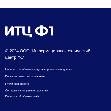
630049, г. Новосибирск, ул. Красный проспект,
д.157/1
650000, г. Кемерово, ул. Мичурина, д.13
8 (800) 500-73-43
suvenir@cf1.ru