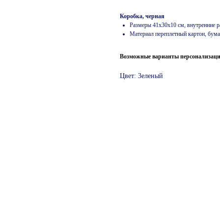
Коробка, черная
Размеры 41х30х10 см, внутренние р
Материал переплетный картон, бума
Возможные варианты персонализации
Цвет: 3еленый