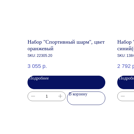
Набор "Спортивный шарм", цвет
Набор 
оранжевый
синий(
бутылк
SKU:
22305.20
SKU:
138
3 055
р.
2 792
Подробнее
Подроб
В корзину