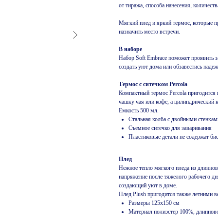
от тиража, способа нанесения, количест
Мягкий плед и яркий термос, которые пр
назначить место встречи.
В наборе
Набор Soft Embrace поможет проявить з
создать уют дома или обзавестись над
Термос с ситечком Percola
Компактный термос Percola пригодится 
чашку чая или кофе, а цилиндрический
Емкость 500 мл.
Стальная колба с двойными стенкам
Съемное ситечко для заваривания
Пластиковые детали не содержат би
Плед
Нежное тепло мягкого пледа из длиннов
напряжение после тяжелого рабочего дн
создающий уют в доме.
Плед Plush пригодится также летними в
Размеры 125x150 см
Материал полиэстер 100%, длинново