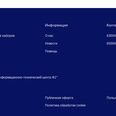
Информация
Конт
630049
х наборов
О наc
650000
Новости
Помощь
нформационно-технический центр Ф1"
Публичная оферта
Польз
Политика обработки cookie