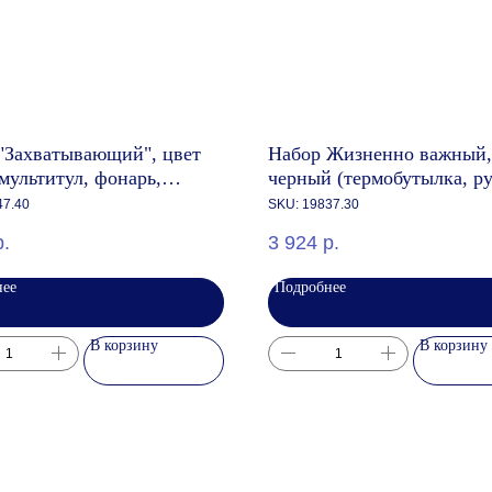
"Захватывающий", цвет
Набор Жизненно важный,
мультитул, фонарь,
черный (термобутылка, ру
а д/воды,несессер)
аккумулятор)
47.40
SKU:
19837.30
р.
3 924
р.
нее
Подробнее
В корзину
В корзину