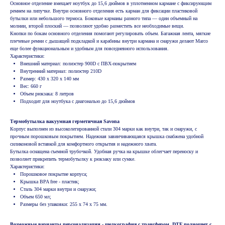
Основное отделение вмещает ноутбук до 15,6 дюймов в уплотненном кармане с фиксирующим
ремнем на липучке. Внутри основного отделения есть карман для фиксации пластиковой
бутылки или небольшого термоса. Боковые карманы разного типа — один объемный на
молнии, второй плоский — позволяют удобно разместить все необходимые вещи.
Кнопки по бокам основного отделения помогают регулировать объем. Багажная лента, мягкие
плечевые ремни с дышащей подкладкой и карабины внутри кармана и снаружи делают Marco
еще более функциональным и удобным для повседневного использования.
Характеристики:
Внешний материал: полиэстер 900D с ПВХ-покрытием
Внутренний материал: полиэстер 210D
Размер: 430 х 320 х 140 мм
Вес: 660 г
Объем рюкзака: 8 литров
Подходит для ноутбука с диагональю до 15,6 дюймов
Термобутылка вакуумная герметичная Savona
Корпус выполнен из высоколегированной стали 304 марки как внутри, так и снаружи, с
прочным порошковым покрытием. Надежная завинчивающаяся крышка снабжена удобной
силиконовой вставкой для комфортного открытия и надежного хвата.
Бутылка оснащена съемной трубочкой. Удобная ручка на крышке облегчает переноску и
позволяет прикрепить термобутылку к рюкзаку или сумке.
Характеристики:
Порошковое покрытие корпуса;
Крышка BPA free - пластик;
Сталь 304 марки внутри и снаружи;
Объем 650 мл;
Размеры без упаковки: 255 х 74 х 75 мм.
Возможные варианты персонализации - шелкография с трансфером, DTF полноцвет с