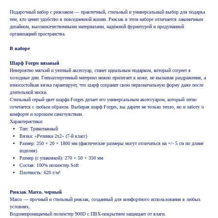
Подарочный набор с рюкзаком — практичный, стильный и универсальный выбор для подарка
тем, кто ценит удобство в повседневной жизни. Рюкзак в этом наборе отличается лаконичным
дизайном, высококачественными материалами, надёжной фурнитурой и продуманной
организацией пространства.
В наборе
Шарф Forges вязаный
Невероятно мягкий и уютный аксессуар, станет идеальным подарком, который согреет в
холодные дни. Гипоаллергенный материал нежно прилегает к коже, не вызывая раздражения, а
износостойкая вязка гарантирует, что шарф сохранит свою первоначальную форму даже после
длительной носки.
Стильный серый цвет шарфа Forges делает его универсальным аксессуаром, который легко
сочетается с любым образом. Выбирая шарф Forges, вы дарите не только тепло, но и заботу о
комфорте и хорошем самочувствии.
Характеристики:
Тип: Трикотажный
Вязка: «Резинка 2х2» (7-й класс)
Размер: 250 × 20 × 1800 мм (фактические размеры могут отличаться на +/- 5 см по длине
изделия)
Размер (с упаковкой): 270 × 50 × 350 мм
Состав: 100% полиэстер Soft
Плотность: 620 г/м²
Рюкзак Marco, черный
Marco — прочный и стильный рюкзак, созданный для комфортного использования в любых
условиях.
Водонепроницаемый полиэстер 900D с ПВХ-покрытием защищает от влаги.