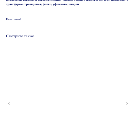
трансфером, гравировка, флекс, уф-печать, шеврон
Цвет: синий
Смотрите также
© 2024 ООО "Информационно-технический
центр Ф1"
Политика обработки и защиты персональных данных
Пользовательское соглашение
Публичная оферта
Согласие на получение рассылки
Политика обработки cookie
Меню
Каталог готовых наборов